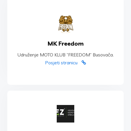
POSJETI STRANICU
MK Freedom
Udruženje MOTO KLUB “FREEDOM” Busovača.
Udruženje MOTO KLUB “FREEDOM” Busovača.
MK Freedom
Posjeti stranicu
POGLEDAJ VIŠE