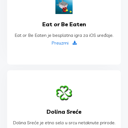
PREUZMI
Eat or Be Eaten
Eat or Be Eaten je besplatna igra za iOS uređaje.
Eat or Be Eaten je besplatna igra za iOS uređaje.
Eat or Be Eaten
Preuzmi
POSJETI STRANICU
Dolina Sreće
Nalazi se u Nadiocima nadomak Viteza.
Dolina Sreće je etno selo u srcu netaknute prirode.
Dolina Sreće je etno selo u srcu netaknute prirode.