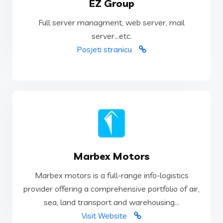
EZ Group
server...etc.
Full server managment, web server, mail
Full server managment, web server, mail
server...etc.
EZ Group
Posjeti stranicu
VISIT WEBSITE
Marbex Motors
sea, land transport and warehousing...
Marbex motors is a full-range info-logistics
provider offering a comprehensive portfolio of air,
provider offering a comprehensive portfolio of air,
Marbex motors is a full-range info-logistics
sea, land transport and warehousing...
Marbex Motors
Visit Website