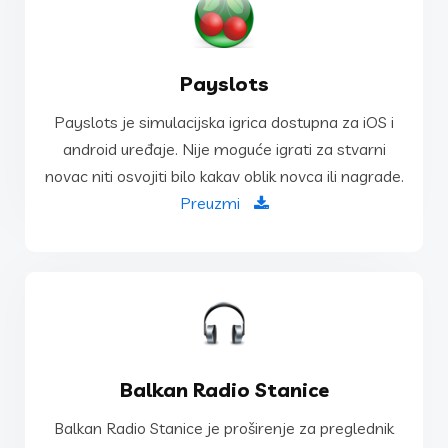
PREUZMI
Payslots
novac niti osvojiti bilo kakav oblik novca ili nagrade.
Payslots je simulacijska igrica dostupna za iOS i
android uređaje. Nije moguće igrati za stvarni
android uređaje. Nije moguće igrati za stvarni
Payslots je simulacijska igrica dostupna za iOS i
novac niti osvojiti bilo kakav oblik novca ili nagrade.
Payslots
Preuzmi
POGLEDAJ VIŠE
Balkan Radio Stanice
mrežama, surfate...
Balkan Radio Stanice je proširenje za preglednik
omiljene radio stanice dok ste na društvenim