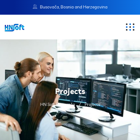
Busovača, Bosnia and Herzegovina
Projects
HN Soft Busovača
Projects