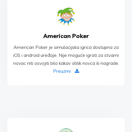
PREUZMI
American Poker
novac niti osvojiti bilo kakav oblik novca ili nagrade.
American Poker je simulacijska igrica dostupna za
iOS i android uređaje. Nije moguće igrati za stvarni
iOS i android uređaje. Nije moguće igrati za stvarni
American Poker je simulacijska igrica dostupna za
novac niti osvojiti bilo kakav oblik novca ili nagrade.
American Poker
Preuzmi