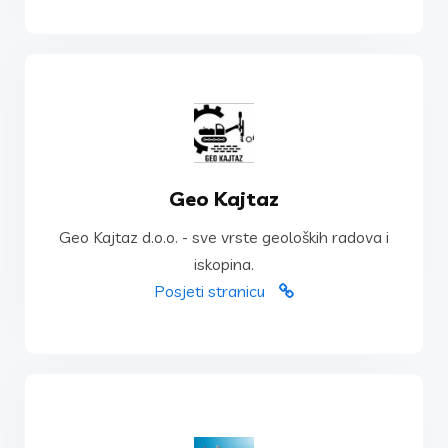
POSJETI STRANICU
Geo Kajtaz
iskopina.
Geo Kajtaz d.o.o. - sve vrste geoloških radova i
Geo Kajtaz d.o.o. - sve vrste geoloških radova i
iskopina.
Geo Kajtaz
Posjeti stranicu