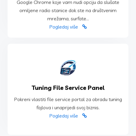
Google Chrome koje vam nudi opciju da slušate
Google Chrome koje vam nudi opciju da slušate
omiljene radio stanice dok ste na društvenim
Balkan Radio Stanice je proširenje za preglednik
mrežama, surfate...
Balkan Radio Stanice
Pogledaj više
POGLEDAJ VIŠE
Tuning File Service Panel
fajlova i unaprijedi svoj biznis.
Pokreni vlastiti file service portal za obradu tuning
Pokreni vlastiti file service portal za obradu tuning
fajlova i unaprijedi svoj biznis.
File Service Panel
Pogledaj više