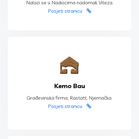
Nalazi se u Nadiocima nadomak Viteza.
Dolina Sreće
Posjeti stranicu
POSJETI STRANICU
Kemo Bau
Građevinska firma, Rastatt, Njemačka.
Građevinska firma, Rastatt, Njemačka.
Kemo Bau
Posjeti stranicu