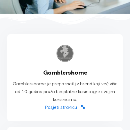
POSJETI STRANICU
Gamblershome
korisnicima.
Gamblershome je prepoznatljiv brend koji već više
od 10 godina pruža besplatne kasino igre svojim
od 10 godina pruža besplatne kasino igre svojim
Gamblershome je prepoznatljiv brend koji već više
korisnicima.
Gamblershome
Posjeti stranicu