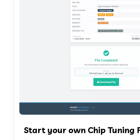
Start your own Chip Tuning F