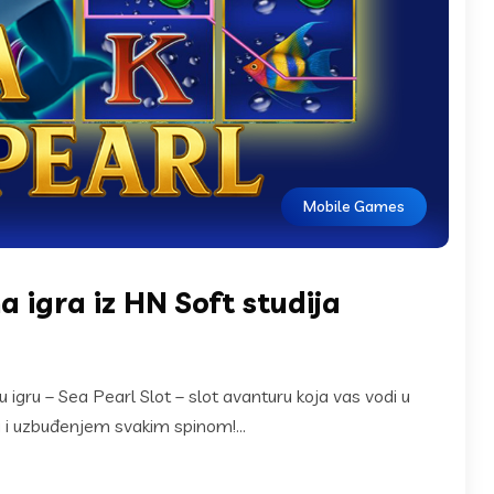
Mobile Games
a igra iz HN Soft studija
igru – Sea Pearl Slot – slot avanturu koja vas vodi u
a i uzbuđenjem svakim spinom!...