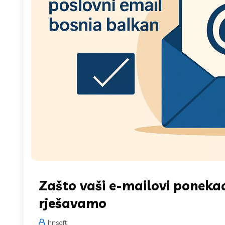
Zašto vaši e-mailovi ponekad
rješavamo
hnsoft