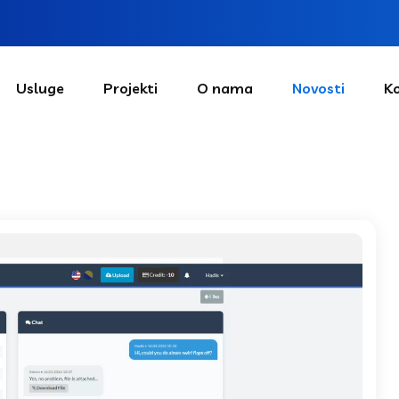
Usluge
Projekti
O nama
Novosti
K