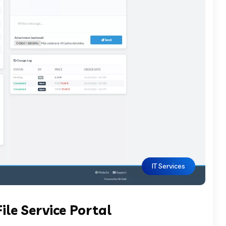
IT Services
ile Service Portal