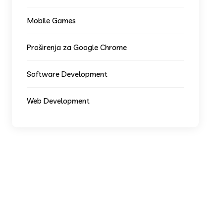
Mobile Games
Proširenja za Google Chrome
Software Development
Web Development