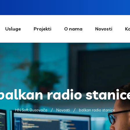
Usluge
Projekti
O nama
Novosti
K
balkan radio stanic
HN Soft Busovača
Novosti
balkan radio stanice