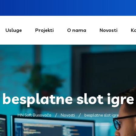
Usluge
Projekti
O nama
Novosti
K
besplatne slot igre
HN Soft Busovača
Novosti
besplatne slot igre