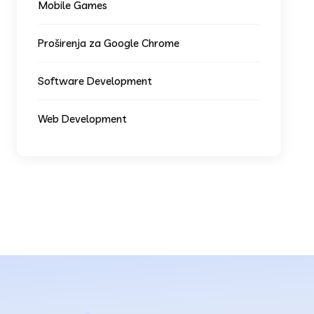
Mobile Games
Proširenja za Google Chrome
Software Development
Web Development