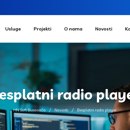
Usluge
Projekti
O nama
Novosti
K
esplatni radio play
HN Soft Busovača
Novosti
Besplatni radio player