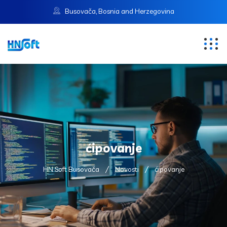
Busovača, Bosnia and Herzegovina
ćipovanje
HN Soft Busovača
Novosti
ćipovanje