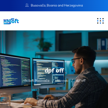
Busovača, Bosnia and Herzegovina
dpf off
HN Soft Busovača
Novosti
dpf off