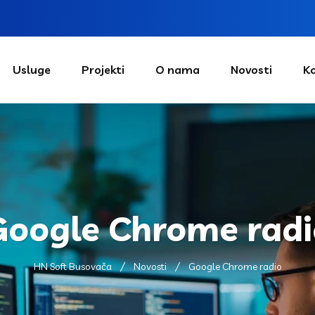
Usluge
Projekti
O nama
Novosti
K
Google Chrome radi
HN Soft Busovača
Novosti
Google Chrome radio