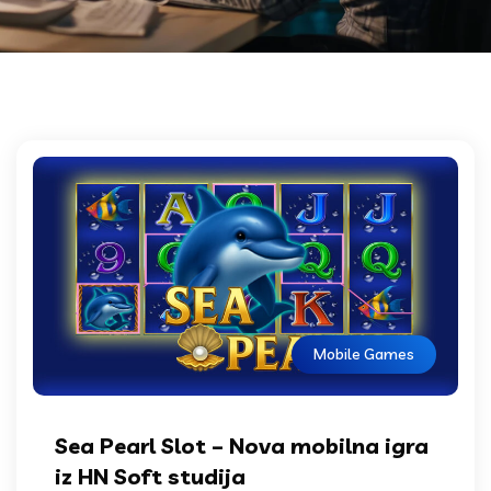
Mobile Games
Sea Pearl Slot – Nova mobilna igra
iz HN Soft studija